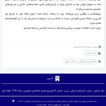
شما در سطوح جهانی بوده و امتیازی ویژه در ارزیابی‌های علمی، مصاحبه‌های دکتری و پذیرش‌های
تحصیلی محسوب می‌گردند.
پژوهشگران و مؤلفین عزیز می‌توانند پس از دریافت نتیجه مثبت داوری مقاله خود، از طریق پنل
کاربری در سامانه رسمی کنفرانس، نسبت به انتخاب و ثبت درخواست صدور هر یک از این گواهینامه‌ها
اقدام نمایند.
جهت کسب اطلاعات بیشتر و پیگیری فرآیندها، به سایت کنفرانس مراجعه فرمایید.
جمعه 29 خرداد 1405 (1 ماه قبل )
اخبار سایت
همایش بین المللی
نمایه سازی
آدرس
دفتر مرکزی : ایران، آذربایجان شرقی، تبریز، خیابان 17 شهریور قدیم، ساختمان خوارزمی، پلاک 2/77، طبقه اول
تمام حقوق مادی و معنوی برای چهارمین کنفرانس بین المللی روانشناسی، علوم تربیتی، مدیریت و علوم اجتماعی محفوظ است. © ۱۴۰۵
طراح سایت :
آسان همایش
© ۱۴۰۵ - 1392 نسخه 9.11