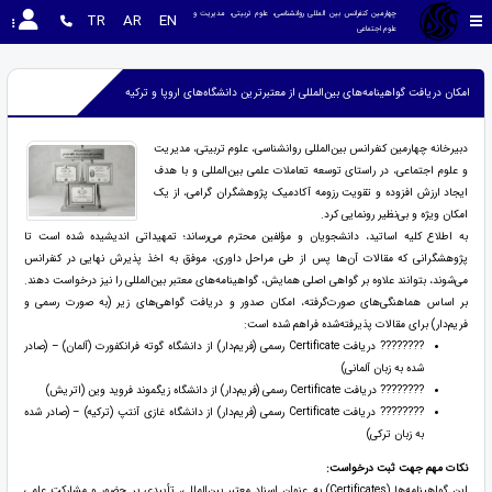
چهارمین کنفرانس بین المللی روانشناسی، علوم تربیتی، مدیریت و 
TR
AR
EN
علوم اجتماعی
امکان دریافت گواهینامه‌های بین‌المللی از معتبرترین دانشگاه‌های اروپا و ترکیه
دبیرخانه چهارمین کنفرانس بین‌المللی روانشناسی، علوم تربیتی، مدیریت
و علوم اجتماعی، در راستای توسعه تعاملات علمی بین‌المللی و با هدف
ایجاد ارزش افزوده و تقویت رزومه آکادمیک پژوهشگران گرامی، از یک
امکان ویژه و بی‌نظیر رونمایی کرد.
به اطلاع کلیه اساتید، دانشجویان و مؤلفین محترم می‌رساند؛ تمهیداتی اندیشیده شده است تا
پژوهشگرانی که مقالات آن‌ها پس از طی مراحل داوری، موفق به اخذ پذیرش نهایی در کنفرانس
می‌شوند، بتوانند علاوه بر گواهی اصلی همایش، گواهینامه‌های معتبر بین‌المللی را نیز درخواست دهند.
بر اساس هماهنگی‌های صورت‌گرفته، امکان صدور و دریافت گواهی‌های زیر (به صورت رسمی و
فریم‌دار) برای مقالات پذیرفته‌شده فراهم شده است:
???????? دریافت Certificate رسمی (فریم‌دار) از دانشگاه گوته فرانکفورت (آلمان) – (صادر
شده به زبان آلمانی)
???????? دریافت Certificate رسمی (فریم‌دار) از دانشگاه زیگموند فروید وین (اتریش)
???????? دریافت Certificate رسمی (فریم‌دار) از دانشگاه غازی آنتپ (ترکیه) – (صادر شده
به زبان ترکی)
نکات مهم جهت ثبت درخواست:
این گواهینامه‌ها (Certificates) به عنوان اسناد معتبر بین‌المللی، تأییدی بر حضور و مشارکت علمی