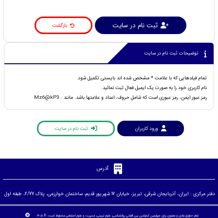
ثبت نام در سایت
بازگشت
توضیحات ثبت نام در سایت
تمام فیلدهایی که با علامت * مشخص شده اند بایستی تکمیل شود.
نام کاربری خود را به صورت یک ایمیل فعال ثبت نمائید.
رمز عبور ایمن، رمز عبوری است که شامل حروف، اعداد و علامتها باشد. مانند : Mz6@kP3
ورود کاربران
ثبت نام در سایت
آدرس
دفتر مرکزی : ایران، آذربایجان شرقی، تبریز، خیابان 17 شهریور قدیم، ساختمان خوارزمی، پلاک 2/77، طبقه اول
تمام حقوق مادی و معنوی برای چهارمین کنفرانس بین المللی روانشناسی، علوم تربیتی، مدیریت و علوم اجتماعی محفوظ است. © ۱۴۰۵