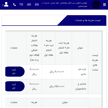
چهارمین کنفرانس بین المللی روانشناسی، علوم تربیتی، مدیریت و 
TR
AR
EN
علوم اجتماعی
لیست هزینه ها و خدمات
هزینه
هزینه
انتشار
هزینه ثبت
ثبت نام +
مقالات
عنوان
نام + انتشار
عملیات
انتشار
اضافی
مقاله اول
مقاله اول
(مقاله دوم
لیست
و به بعد)
هزینه
های
ثبت نام
6,000,000
سایت
ثبت
7,000,000 ریال
نام
عادی
ریال
اساتید و
6,000,000
ثبت
6,500,000 ریال
نام
دانشجویان
ریال
عنوان
هزینه
عملیات