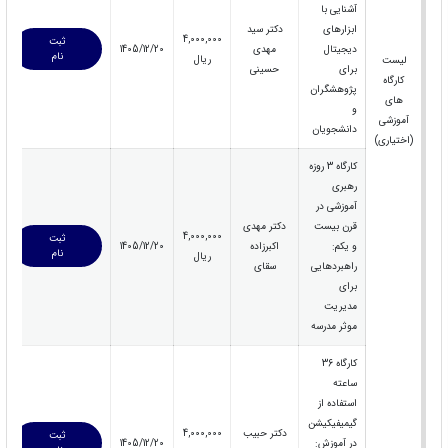
آشنایی با
ابزارهای
دکتر سید
4,000,000
ثبت
دیجیتال
مهدی
1405/12/20
نام
ریال
لیست
برای
حسینی
کارگاه
پژوهشگران
های
و
آموزشی
دانشجویان
(اختیاری)
کارگاه 3 روزه
رهبری
آموزشی در
قرن بیست
دکتر مهدی
4,000,000
ثبت
و یکم:
اکبرزاده
1405/12/20
نام
ریال
راهبردهایی
سقای
برای
مدیریت
موثر مدرسه
کارگاه 36
ساعته
استفاده از
گیمیفیکیشن
دکتر حبیب
4,000,000
ثبت
در آموزش:
1405/12/20