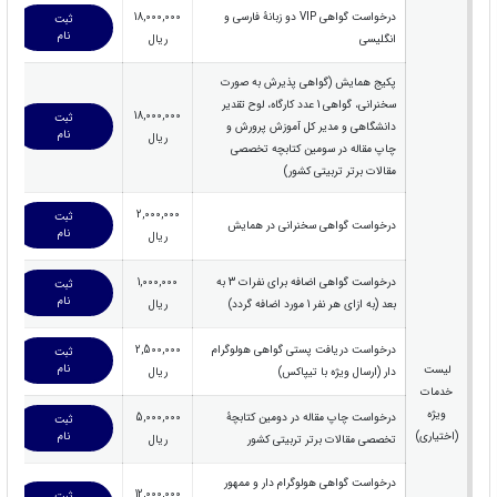
درخواست گواهی VIP دو زبانۀ فارسی و
18,000,000
ثبت
نام
انگلیسی
ریال
پکیج همایش (گواهی پذیرش به صورت
سخنرانی، گواهی 1 عدد کارگاه، لوح تقدیر
18,000,000
ثبت
دانشگاهی و مدیر کل آموزش پرورش و
نام
ریال
چاپ مقاله در سومین کتابچه تخصصی
مقالات برتر تربیتی کشور)
2,000,000
ثبت
درخواست گواهی سخنرانی در همایش
نام
ریال
درخواست گواهی اضافه برای نفرات 3 به
1,000,000
ثبت
نام
بعد (به ازای هر نفر 1 مورد اضافه گردد)
ریال
درخواست دریافت پستی گواهی هولوگرام
2,500,000
ثبت
نام
لیست
دار (ارسال ویژه با تیپاکس)
ریال
خدمات
ویژه
درخواست چاپ مقاله در دومین کتابچۀ
5,000,000
ثبت
(اختیاری)
نام
تخصصی مقالات برتر تربیتی کشور
ریال
درخواست گواهی هولوگرام دار و ممهور
12,000,000
ثبت