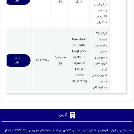
نام
عادل
ریال
درگیر کردن
و ایجاد
انگیزه در
فراگیران
کارگاه 36
ساعته
Univ.-Prof.
مقدمه‌ای بر
Dr. Jutta
هوش
Fiegl (Vice
مصنوعی و
Rector in
4,000,000
ثبت
1405/12/20
نام
کاربردهای
Sigmund
ریال
آن در
Freud
آموزش نسل
Private
جدید
University)
یادگیرندگان
آدرس
دفتر مرکزی : ایران، آذربایجان شرقی، تبریز، خیابان 17 شهریور قدیم، ساختمان خوارزمی، پلاک 2/77، طبقه اول