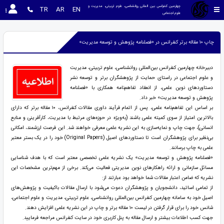
چهارمین کنفرانس بین المللی روانشناسی، علوم تربیتی، مدیریت و 
TR
AR
EN
علوم اجتماعی
چاپ ۱۰ مقاله برتر کنفرانس در «فصلنامه پژوهش و توسعه مدیریت»
دبیرخانه چهارمین کنفرانس بین‌المللی روانشناسی، علوم تربیتی، مدیریت
و علوم اجتماعی در راستای حمایت از پژوهشگران برتر و توسعه نشر
دستاوردهای نوین علمی، از انعقاد تفاهم‌نامه همکاری با «فصلنامه
پژوهش و توسعه مدیریت» خبر داد.
بر اساس این تفاهم‌نامه علمی، پس از اتمام فرآیند داوری مقالات کنفرانس، ۱۰ مقاله برتر که دارای
بالاترین امتیاز از سوی کمیته علمی باشند (به‌ویژه در حوزه‌های مرتبط با مدیریت، کارآفرینی و منابع
انسانی)، جهت چاپ و نمایه‌سازی به این نشریه علمی معرفی خواهند شد. این فرصت ارزشمند، امکانی
بی‌نظیر برای پژوهشگران است تا دستاوردهای اصیل (Original Papers) خود را در یک بستر معتبر
علمی به چاپ برسانند.
«فصلنامه پژوهش و توسعه مدیریت» یک نشریه علمی تخصصی معتبر است که با هدف شناسایی
مسائل سازمانی و ارائه راهکارهای نوین مدیریتی فعالیت می‌کند. برخی از مهم‌ترین مشخصات این
نشریه که ضامن اعتبار مقالات شما خواهد بود عبارتند از:
از تمامی اساتید، دانشجویان و پژوهشگران دعوت می‌شود با ارسال مقالات باکیفیت و پژوهش‌های
اصیل خود به سامانه چهارمین کنفرانس بین‌المللی روانشناسی، علوم تربیتی، مدیریت و علوم اجتماعی،
شانس خود را برای قرار گرفتن در لیست ۱۰ مقاله برتر و چاپ در این نشریه علمی افزایش دهند.
جهت کسب اطلاعات بیشتر و ارسال مقاله به پنل کاربری خود در سایت کنفرانس مراجعه فرمایید.