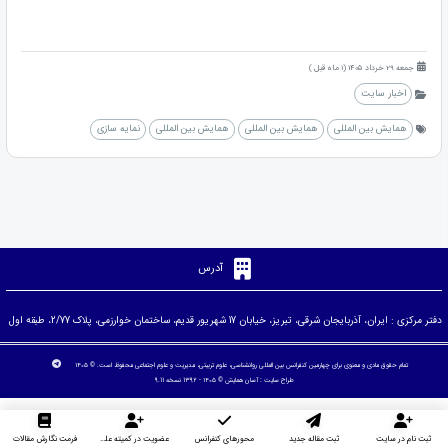
جمعه 29 خرداد 1405 (1 ماه قبل )
اخبار سایت
همایش بین المللی
همایش بین المللی
همایش بین المللی
نمایه سازی
آدرس
دفتر مرکزی : ایران، آذربایجان شرقی، تبریز، خیابان 17 شهریور قدیم، ساختمان خوارزمی، پلاک 2/77، طبقه اول
تمام حقوق مادی و معنوی برای چهارمین کنفرانس بین المللی روانشناسی، علوم تربیتی، مدیریت و علوم اجتماعی محفوظ است. © ۱۴۰۵
طراح سایت :
آسان همایش
© ۱۴۰۵ - 1392 نسخه 9.11
ثبت نام در سایت
ثبت مقاله جدید
محورهای کنفرانس
عضویت در کمیته علمی داوران
فرمت نگارش مقالات